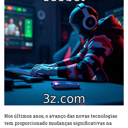
Nos últimos anos, o avanço das novas tecnologias
tem proporcionado mudanças significativas na