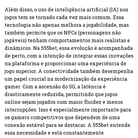
Além disso, o uso de inteligência artificial (IA) nos
jogos tem se tornado cada vez mais comum. Essa
tecnologia não apenas melhora a jogabilidade, mas
também permite que os NPCs (personagens não
jogáveis) tenham comportamentos mais realistas e
dinâmicos. Na 555bet, essa evolução é acompanhada
de perto, com a intenção de integrar essas inovações
na plataforma e proporcionar uma experiência de
jogo superior. A conectividade também desempenha
um papel crucial na modernização da experiência
gamer. Com a ascensão do 5G, a latência é
drasticamente reduzida, permitindo que jogos
online sejam jogados com maior fluidez e menos
interrupções. Isso é especialmente importante para
os gamers competitivos que dependem de uma
conexão estável para se destacar. A 555bet entende
essa necessidade e está constantemente