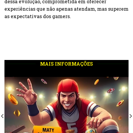
dessa evolução, comprometida em oferecer
experiências que não apenas atendam, mas superem
as expectativas dos gamers.
MAIS INFORMAÇÕES