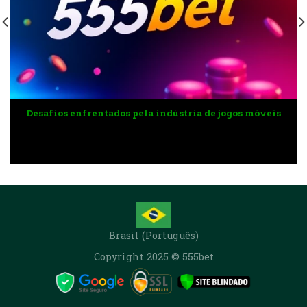
Desafios enfrentados pela indústria de jogos móveis
Brasil (Português)
Copyright 2025 © 555bet