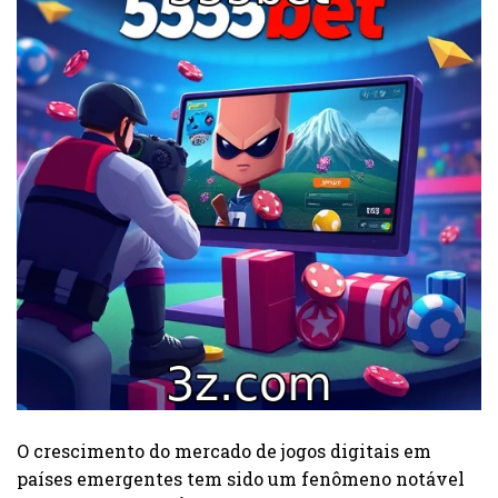
O crescimento do mercado de jogos digitais em
países emergentes tem sido um fenômeno notável