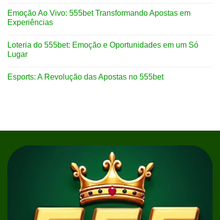
Emoção Ao Vivo: 555bet Transformando Apostas em
Experiências
Loteria do 555bet: Emoção e Oportunidades em um Só
Lugar
Esports: A Revolução das Apostas no 555bet