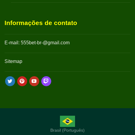
Informações de contato
E-mail:
555bet-br-@gmail.com
Sitemap
Brasil (Português)