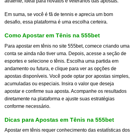
atraente, ideal para novatos e veteranos das apostas.
Em suma, se você é fã de tennis e aprecia um bom
desafio, essa plataforma é uma escolha certeira.
Como Apostar em Tênis na 555bet
Para apostar em tênis no site 555bet, comece criando uma
conta se ainda não tiver uma. Depois, acesse a seção de
esportes e selecione o tênis. Escolha uma partida em
andamento ou futura, e clique para ver as opções de
apostas disponíveis. Você pode optar por apostas simples,
acumuladas ou especiais. Insira o valor que deseja
apostar e confirme sua aposta. Acompanhe os resultados
diretamente na plataforma e ajuste suas estratégias
conforme necessário.
Dicas para Apostas em Tênis na 555bet
Apostar em tênis requer conhecimento das estatísticas dos