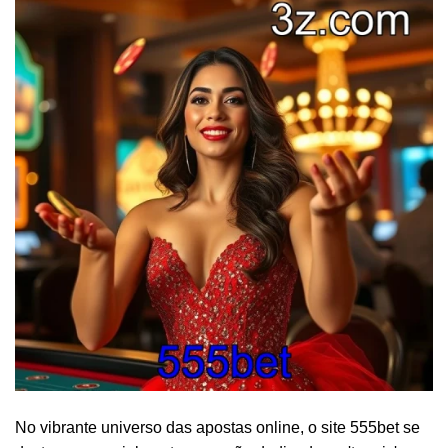
No vibrante universo das apostas online, o site 555bet se