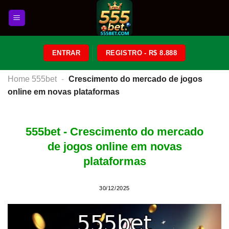
Skip
to
content
ENTRAR
REGISTRO - R$ 8.888
Home 555bet
-
Crescimento do mercado de jogos
online em novas plataformas
555bet - Crescimento do mercado
de jogos online em novas
plataformas
30/12/2025