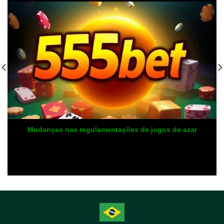
Mudanças nas regulamentações de jogos de azar