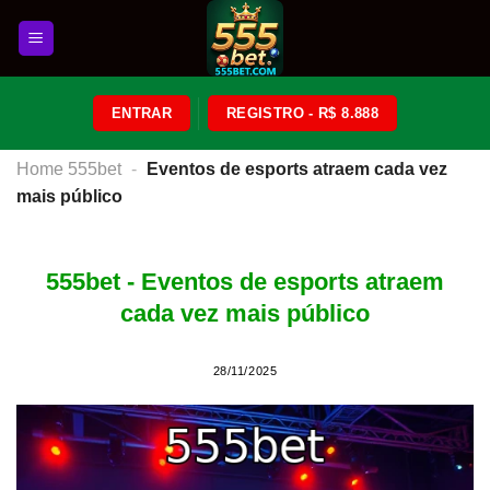
Skip
to
content
ENTRAR
REGISTRO - R$ 8.888
Home 555bet
-
Eventos de esports atraem cada vez
mais público
555bet - Eventos de esports atraem
cada vez mais público
28/11/2025